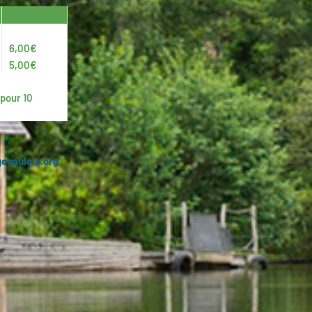
6,00€
5,00€
 pour 10
gegaulois.org