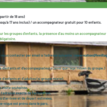
partir de 18 ans)
usqu'à 17 ans inclus) / un accompagnateur gratuit pour 10 enfants.
ur les groupes d’enfants, la présence d’au moins un accompagnateur
bligatoire.
nous contacter par email à l'adresse suivante :
reservation@levilla
e d'enfants et d'accompagnateurs (ainsi que l'âge moyen du groupe,)
 d’enfants et d’adultes (si groupe mixte),
e visite souhaitée,
 l’adresse exacte de facturation,
s d’arrivée et de départ estimées,
ue-nique est prévu dans le parc,