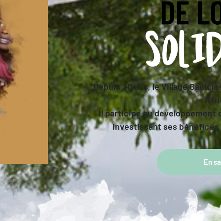
Depuis 30 ans, le Village Gaulois
Afri
Il participe au développement 
investissant ses bénéfices 
En sa