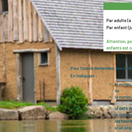
Par adulte (à 
Par enfant (j
Attention, po
enfants est o
Pour toutes demandes, merci de 
En indiquant :
le nombr
ou
le nombre
la date d
le nom et
les heure
si un piq