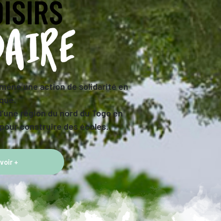
 mène une action de solidarité en
que.
d’une région du nord du Togo en
pour construire des écoles.
voir +